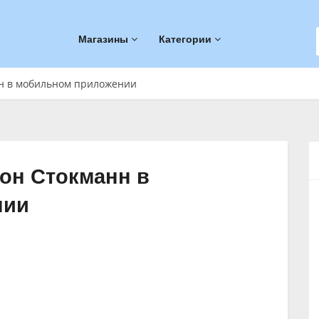
Магазины
Категории
нн в мобильном приложении
пон Стокманн в
нии