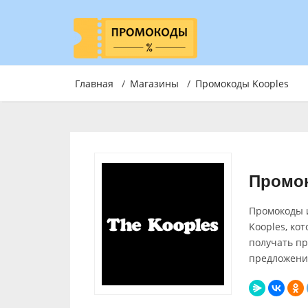
Главная
/
Магазины
/
Промокоды Kooples
Промок
Промокоды 
Kooples, ко
получать п
предложени