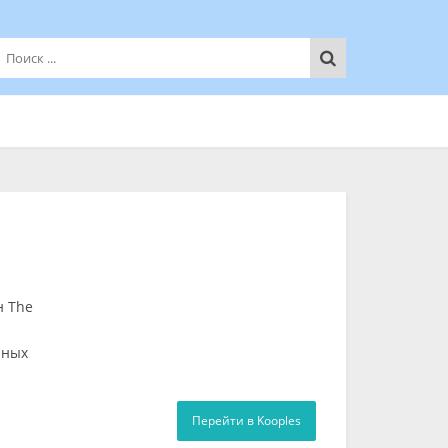
н The
нных
Перейти в Kooples