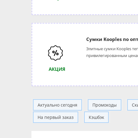
Сумки Kooples по оп
Элитные сумки Kooples те
привилегированным цена
АКЦИЯ
Актуально сегодня
Промокоды
Ск
На первый заказ
Кэшбэк