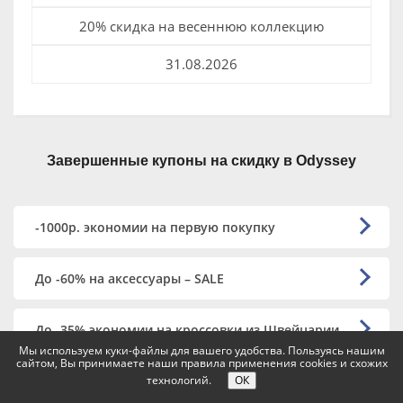
20% скидка на весеннюю коллекцию
31.08.2026
Завершенные купоны на скидку в Odyssey
-1000р. экономии на первую покупку
До -60% на аксессуары – SALE
До -35% экономии на кроссовки из Швейцарии
Мы используем куки-файлы для вашего удобства. Пользуясь нашим
сайтом, Вы принимаете наши правила применения cookies и схожих
технологий.
ОК
До -25% на кроссовки HOKA ONE ONE